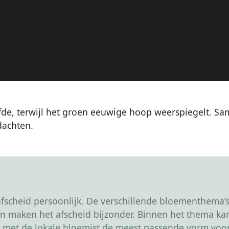
efde, terwijl het groen eeuwige hoop weerspiegelt. Sa
dachten.
scheid persoonlijk. De verschillende bloementhema’s 
r en maken het afscheid bijzonder. Binnen het thema 
 met de lokale bloemist de meest passende vorm voor